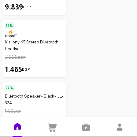
9,839
EGP
27%-
Kisilony K5 Stereo Bluetooth
Headset
2,000
EGP
1,465
EGP
27%-
Bluetooth Speaker - Black - JL-
324
550
EGP
399
EGP