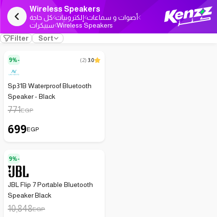
Wireless Speakers
أصوات و سماعات
إلكترونيات
كل حاجة
سبيكرات
Wireless Speakers
Filter
Sort
9%-
(
2
)
3.0
Sp31B Waterproof Bluetooth
Speaker - Black
771
EGP
699
EGP
9%-
JBL Flip 7 Portable Bluetooth
Speaker Black
10,848
EGP