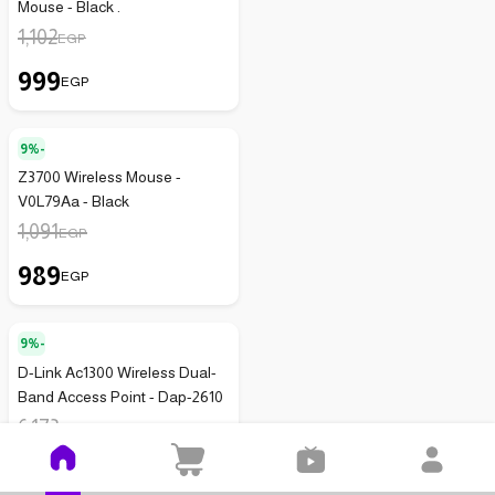
Mouse - Black .
1,102
EGP
999
EGP
9%-
Z3700 Wireless Mouse -
V0L79Aa - Black
1,091
EGP
989
EGP
9%-
D-Link Ac1300 Wireless Dual-
Band Access Point - Dap-2610
6,173
EGP
5,599
EGP