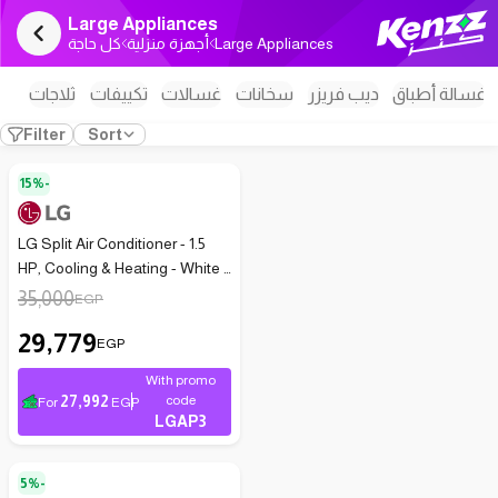
Large Appliances
كل حاجة
أجهزة منزلية
Large Appliances
غسالة أطباق
ديب فريزر
سخانات
غسالات
تكييفات
ثلاجات
Filter
Sort
15%-
LG Split Air Conditioner - 1.5
HP, Cooling & Heating - White -
S4-W12JA3AE
35,000
EGP
29,779
EGP
With promo
27,992
code
For
EGP
LGAP3
5%-