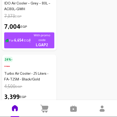
IDO Air Cooler – Grey – 80L –
AC80L-GWH
7,373
EGP
7,004
EGP
With promo
6,654
code
For
EGP
LGAP2
24%-
Turbo Air Cooler - 25 Liters -
FA-T25M - Black/Gold
4,500
EGP
3,399
EGP
With promo
3,229
code
For
EGP
LGAP1