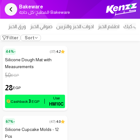
Bakeware
كل حاجة
المطبخ
Bakeware
كب كيك
اطقم الخبز
ادوات الخبز والتزيين
صواني الخبز
ورق الخبز
Filter
Sort
44%-
(
37
)
4.2
Silicone Dough Mat with
Measurements
50
EGP
28
EGP
3
Cashback
EGP
HM10C
67%-
(
47
)
4.0
Silicone Cupcake Molds - 12
Pcs