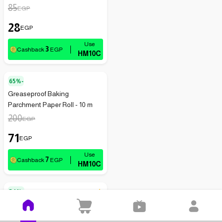
85
EGP
28
EGP
3
Cashback
EGP
HM10C
65%-
Greaseproof Baking
Parchment Paper Roll - 10 m
200
EGP
71
EGP
7
Cashback
EGP
HM10C
54%-
(
10
)
4.5
Non-stick Baking Paper - 5m
125
EGP