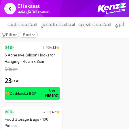
Eftekasat
كل حاجة
Eftekasat
ت أخري
افتكاسات للعربية
افتكاسات للمطبخ
افتكاسات للبيت
Filter
Sort
54%-
(
+100
)
3.3
6 Adhesive Silicon Hooks for
Hanging - 40cm x 8cm
50
EGP
23
EGP
2
Cashback
EGP
HM10C
60%-
(
+100
)
4.2
Food Storage Bags - 100
Pieces