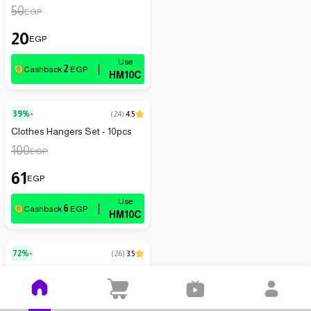
50
EGP
20
EGP
2
Cashback
EGP
HM10C
39%-
(
24
)
4.5
Clothes Hangers Set - 10pcs
100
EGP
61
EGP
6
Cashback
EGP
HM10C
72%-
(
26
)
3.5
Air Conditioning Reflective
Cover
185
EGP