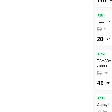
140
EG
78%-
Emami 7 Oi
90
EGP
20
EGP
48%-
TAMARA S
- 100ML
95
EGP
49
EGP
42%-
Capixy Ha
280
EGP