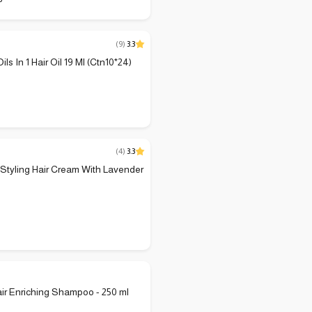
P
(
9
)
3.3
ls In 1 Hair Oil 19 Ml (Ctn10*24)
(
4
)
3.3
tyling Hair Cream With Lavender
ir Enriching Shampoo - 250 ml