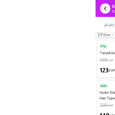
S
ة
 بلسم
Filter
17%-
Twist&Go
149
EGP
123
EG
36%-
Hydro Sta
Hair Type
220
EGP