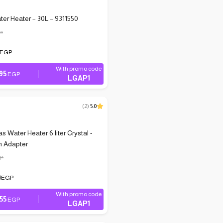
er Heater – 30L – 9311550
P
EGP
With promo code
95
EGP
LGAP1
(
2
)
5.0
s Water Heater 6 liter Crystal -
h Adapter
P
0
EGP
With promo code
55
EGP
LGAP1