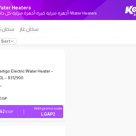
ater Heaters
كل حاج
أجهزة منزلية
أجهزة منزلية كبيرة
Water Heaters
سخان غاز
سخان ك
Sort
ertigo Electric Water Heater –
0L – 8312900
P
EGP
With promo code
862
EGP
LGAP2