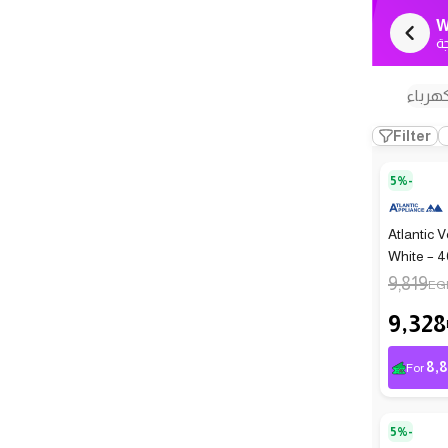
W
ة
هرباء
Filter
5%-
Atlantic V
White – 4
9,819
EG
9,328
8,
For
5%-