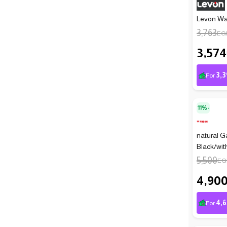
Levon Wat
3,763
EG
3,574
3,3
For
11%-
natural Ga
Black/wit
5,500
EG
4,90
4,6
For