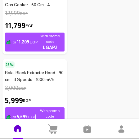
Gas Cooker - 60 Cm - 4
Burners - Black - En4010
12,599
EGP
11,799
EGP
With promo
11,209
code
For
EGP
LGAP2
25%-
Rafal Black Extractor Hood - 90
cm - 3 Speeds - 1000 m³/h -
Black R 0546
8,000
EGP
5,999
EGP
With promo
5,699
code
For
EGP
LGAP1