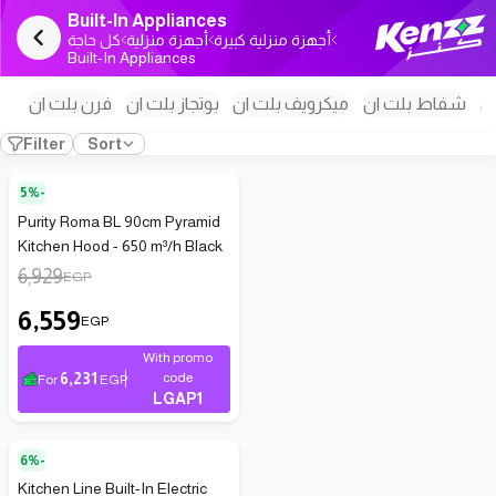
Built-In Appliances
أجهزة منزلية كبيرة
أجهزة منزلية
كل حاجة
Built-In Appliances
ن
شفاط بلت ان
ميكرويف بلت ان
بوتجاز بلت ان
فرن بلت ان
Filter
Sort
5%-
Purity Roma BL 90cm Pyramid
Kitchen Hood - 650 m³/h Black
6,929
EGP
6,559
EGP
With promo
6,231
code
For
EGP
LGAP1
6%-
Kitchen Line Built-In Electric