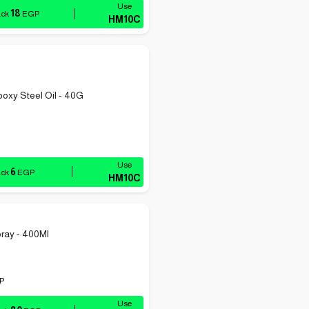
18
ack
EGP
HM10C
poxy Steel Oil - 40G
6
ack
EGP
HM10C
ray - 400Ml
P