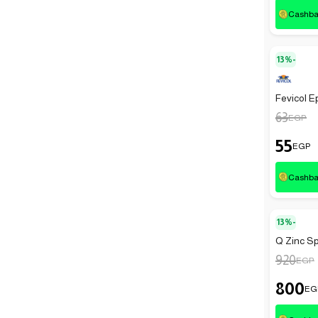
Cashb
13%-
Fevicol E
63
EGP
55
EGP
Cashb
13%-
Q Zinc Sp
920
EGP
800
EG