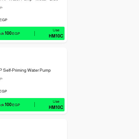
P
EGP
100
ack
EGP
HM10C
P Self-Priming Water Pump
P
EGP
100
ack
EGP
HM10C