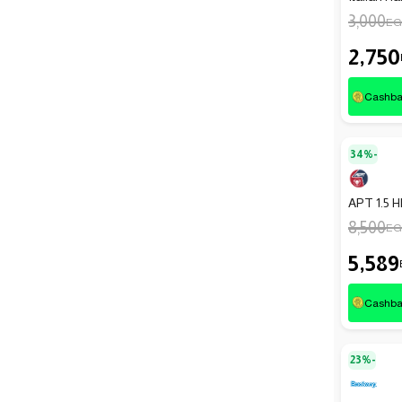
3,000
EG
2,750
Cashb
34%-
APT 1.5 H
8,500
EG
5,589
Cashb
23%-