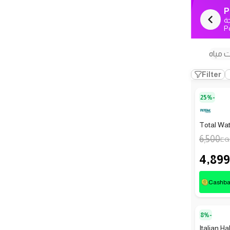
P
ة
P
 مياه
Filter
25%-
Total Wa
6,500
EG
4,899
Cashb
8%-
Italian H