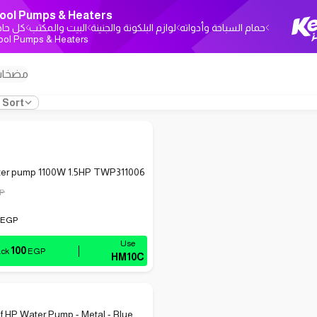
ool Pumps & Heaters
حمام السباحة وأدواته
لوازم البلكونة والجنينة
البيت والمكتب
كل حاج
ool Pumps & Heaters
مضخات
Sort
ter pump 1100W 1.5HP TWP311006
P
EGP
100
ack
EGP
HM10C
alf HP Water Pump - Metal - Blue