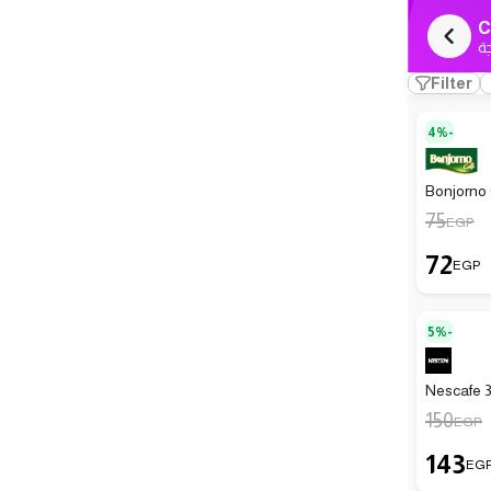
C
ة
Filter
4%-
Bonjorno C
75
EGP
72
EGP
5%-
Nescafe 3
150
EGP
143
EG