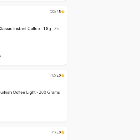
(
22
)
4.5
assic Instant Coffee - 1.8g - 25
P
(
12
)
5.0
urkish Coffee Light - 200 Grams
P
(
1
)
5.0