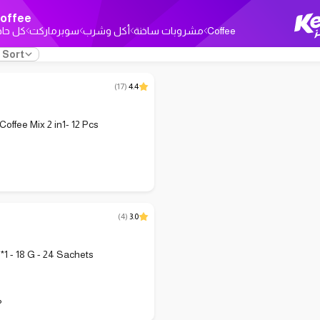
offee
كل حاج
سوبرماركت
أكل وشرب
مشروبات ساخنة
Coffee
Sort
(
17
)
4.4
offee Mix 2 in1- 12 Pcs
(
4
)
3.0
*1 - 18 G - 24 Sachets
P