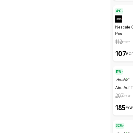
4%-
Nescafe Cl
Pcs
112
EGP
107
EG
11%-
Abu Auf T
207
EGP
185
EG
32%-