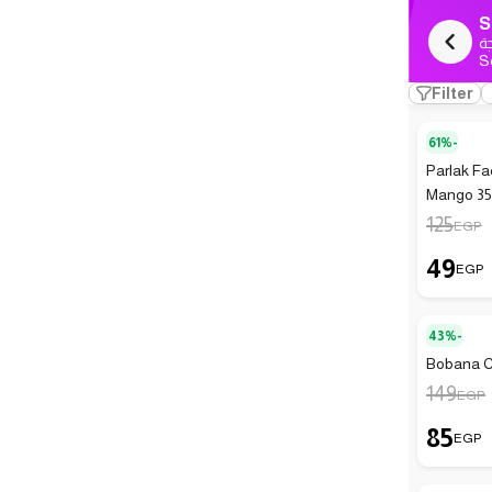
S
ة
S
Filter
61%-
Parlak F
Mango 3
125
EGP
49
EGP
43%-
Bobana C
149
EGP
85
EGP