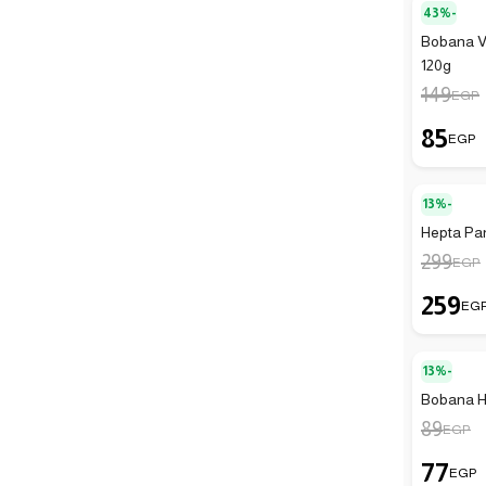
43%-
Bobana Vi
120g
149
EGP
85
EGP
13%-
Hepta Pa
299
EGP
259
EG
13%-
Bobana H
89
EGP
77
EGP