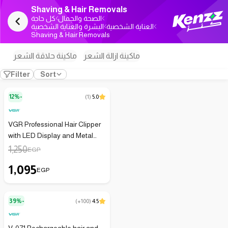
Shaving & Hair Removals
الصحة والجمال
كل حاجة
العناية الشخصية
البشرة والعناية الشخصية
Shaving & Hair Removals
ماكينة ازالة الشعر
ماكينة حلاقة الشعر
Filter
Sort
12%-
(
1
)
5.0
VGR Professional Hair Clipper
with LED Display and Metal
Housing V-901 - No Warranty
1,250
EGP
1,095
EGP
39%-
(
+100
)
4.5