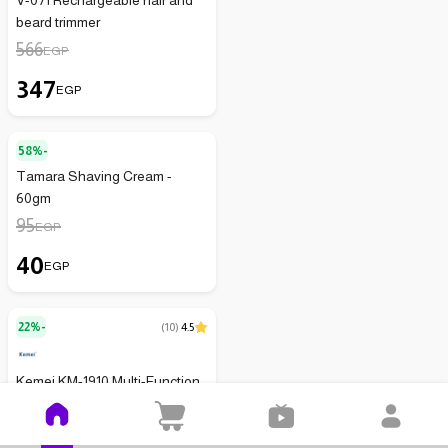
V-071 Rechargeable hair and
beard trimmer
566
EGP
347
EGP
58%-
Tamara Shaving Cream -
60gm
95
EGP
40
EGP
22%-
(
10
)
4.5
Kemei KM-1910 Multi-Function
Beard Trimmer
590
EGP