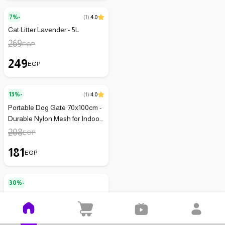
7%-
(
1
)
4.0
Cat Litter Lavender - 5L
269
EGP
249
EGP
13%-
(
1
)
4.0
Portable Dog Gate 70x100cm -
Durable Nylon Mesh for Indoor
Safety
208
EGP
181
EGP
30%-
Pet Carrier Backpack
999
EGP