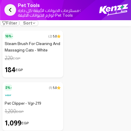
Pet Tools
مستلزمات الحيوانات الأليفة
كل حاجة
لوازم الحيوانات الاليفة
Pet Tools
Filter
Sort
16%-
(
2
)
5.0
Steam Brush For Cleaning And
Massaging Cats - White
220
EGP
184
EGP
8%-
(
1
)
5.0
Pet Clipper - Vgr-219
1,200
EGP
1,099
EGP