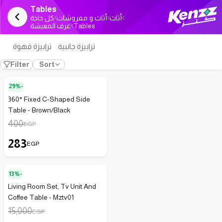
Tables
أثاث
أثاث و مفروشات
كل حاجة
غرف المعيشة
Tables
ترابيزة جانبية
ترابيزة قهوة
Filter
Sort
29%-
360° Fixed C-Shaped Side
Table - Brown/Black
400
EGP
283
EGP
13%-
Living Room Set, Tv Unit And
Coffee Table - Mztv01
15,000
EGP