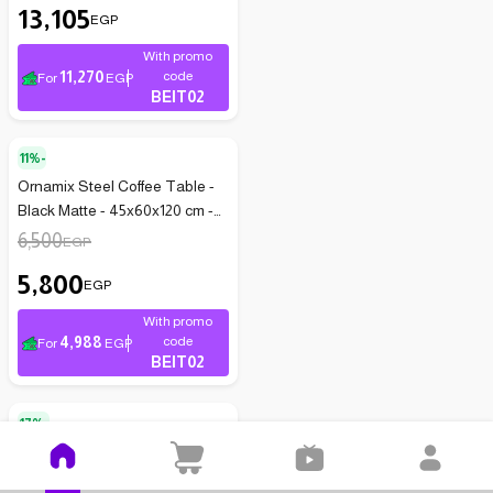
13,105
EGP
With promo
11,270
code
For
EGP
BEIT02
11%-
Ornamix Steel Coffee Table -
Black Matte - 45x60x120 cm -
MTB-013s
6,500
EGP
5,800
EGP
With promo
4,988
code
For
EGP
BEIT02
17%-
Folding Mobile Steel Table
with Wooden Top - Grey