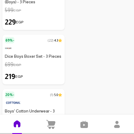
(Boys) - 3 Pieces
599
EGP
229
EGP
69%-
(
22
)
4.3
Dice Boys Boxer Set - 3 Pieces
699
EGP
219
EGP
20%-
(
1
)
5.0
Boys' Cotton Underwear - 3
Pieces - White
299
EGP