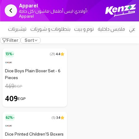
Apparel
أولادي
لبس أطفال
فاشون
كل حاجة
Apparel
اضي
ملابس داخلية
نوم و بيت
بنطلونات و شورتات
تيشيرتات
Filter
Sort
13%-
(
21
)
4.4
Dice Boys Plain Boxer Set - 6
Pieces
469
EGP
409
EGP
62%-
(
5
)
3.4
Dice Printed Children'S Boxers