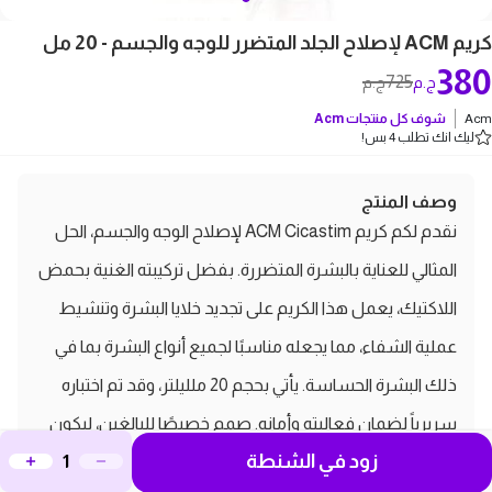
كريم ACM لإصلاح الجلد المتضرر للوجه والجسم - 20 مل
380
725
ج.م
ج.م
Acm
شوف كل منتجات
Acm
ليك انك تطلب 4 بس!
وصف المنتج
نقدم لكم كريم ACM Cicastim لإصلاح الوجه والجسم، الحل
المثالي للعناية بالبشرة المتضررة. بفضل تركيبته الغنية بحمض
اللاكتيك، يعمل هذا الكريم على تجديد خلايا البشرة وتنشيط
عملية الشفاء، مما يجعله مناسبًا لجميع أنواع البشرة بما في
ذلك البشرة الحساسة. يأتي بحجم 20 ملليلتر، وقد تم اختباره
سريرياً لضمان فعاليته وأمانه. صمم خصيصًا للبالغين، ليكون
زود في الشنطة
رفيقك المثالي في رحلة العناية ببشرتك واستعادة نضارتها.