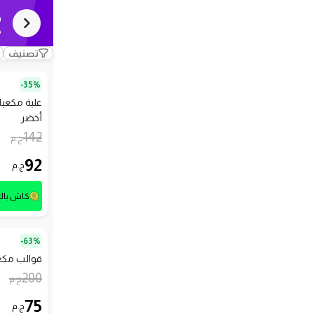
ق
ك
تصنيف
35%-
أخضر
142
ج.م
92
ج.م
كاش با
63%-
قوالب مكع
200
ج.م
75
ج.م