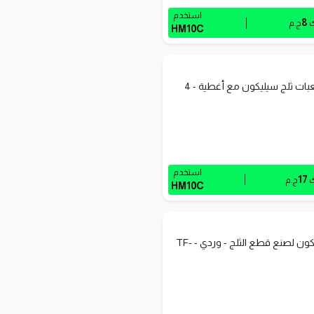
استخدم
8
ك
ج.م
HM10C
قوالب مكعبات ثلج سيليكون مع أغطية - 4
استخدم
17
ك
ج.م
HM10C
قالب سيليكون لصنع قطع الثلج - وردي - TF-