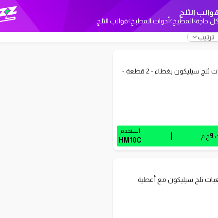
والب الثلج
ل حاجة
المطبخ
أدوات المطبخ
قوالب الثلج
ترتيب
علبة مكعبات ثلج سيليكون بغطاء - 2 قطعة -
استخدم
9
ك
ج.م
HM10C
بات ثلج سيليكون مع أغطية