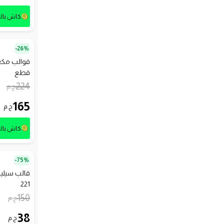
كاش با
26%-
قطع
224
ج.م
165
ج.م
كاش با
75%-
221
150
ج.م
38
ج.م