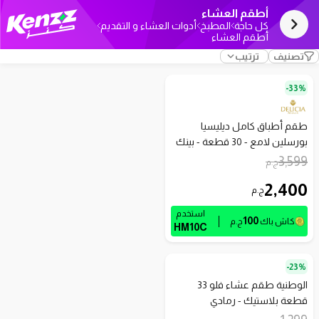
أطقم العشاء
كل حاجة
المطبخ
أدوات العشاء و التقديم
أطقم العشاء
تصنيف
ترتيب
33%-
طقم أطباق كامل ديليسيا
بورسلين لامع - 30 قطعة - بينك
وأبيض
3,599
ج.م
2,400
ج.م
استخدم
100
كاش باك
ج.م
HM10C
23%-
الوطنية طقم عشاء فلو 33
قطعة بلاستيك - رمادي