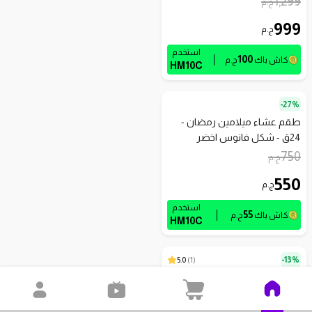
1,299
ج.م
999
ج.م
استخدم
100
كاش باك
ج.م
HM10C
27%-
طقم عشاء ميلامين رمضان -
24ق - شكل فانوس اخضر
750
ج.م
550
ج.م
استخدم
55
كاش باك
ج.م
HM10C
5.0
)
1
(
13%-
طقم عشاء ايكيا كالاس - 36