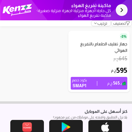
ماكينة تفريغ الهواء
كل حاجة
أجهزة منزلية
اجهزة منزلية صغيرة
ماكينة تفريغ الهواء
تصنيف
ترتيب
8%-
جهاز تغليف الطعام بالتفريغ
الهوائي
645
ج.م
595
ج.م
بكود خصم
565
بـ
ج.م
SMAP1
كنز أسهل على الموبايل
يلا نزل التطبيق وافتحه على موبايلك من غير مجهود!