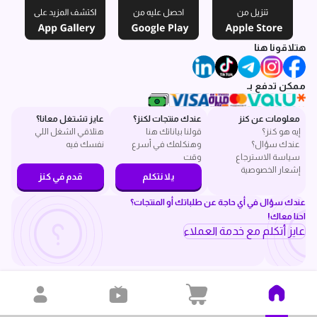
هتلاقونا هنا
ممكن تدفع بـ
معلومات عن كنز
عندك منتجات لكنز؟
عايز تشتغل معانا؟
إيه هو كنز؟
قولنا بياناتك هنا
هتلاقي الشغل اللي
عندك سؤال؟
وهنكلمك في أسرع
نفسك فيه
سياسة الاسترجاع
وقت
إشعار الخصوصية
يلا نتكلم
قدم في كنز
عندك سؤال في أي حاجة عن طلباتك أو المنتجات؟
احنا معاك!
عايز أتكلم مع خدمة العملاء