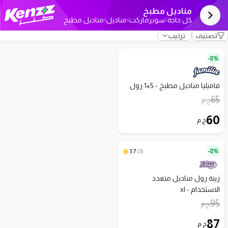
مناديل مطبخ
كل حاجة
سوبرماركت
مناديل
مناديل مطبخ
تصنيف
ترتيب
8%-
فاميليا مناديل مطبخ - 5+1 رول
65
ج.م
60
ج.م
3.7
)
3
(
8%-
زينة رول مناديل متعدد
الاستخدام - xl
95
ج.م
87
ج.م