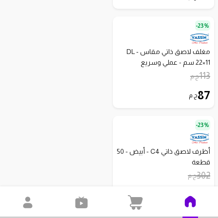
23%-
مغلف لاصق ذاتي مقاس - DL
22×11 سم - عملي وسريع
113
ج.م
87
ج.م
23%-
أظرف لاصق ذاتي C4 - أبيض - 50
قطعة
302
ج.م
232
ج.م