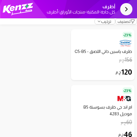
أظرف
كل حاجة
المكتبة
منتجات الأوراق
أظرف
تصنيف
ترتيب
23%-
ظرف ياسين ذاتي اللصق - C5-B5
156
ج.م
120
ج.م
23%-
ام اند جي ظرف بسوستة B5
موديل 4283
60
ج.م
46
ج.م