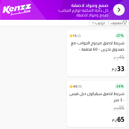
صمغ ومواد لاصقة
كل حاجة
المكتبة
لوازم المكتب
صمغ ومواد لاصقة
تصنيف
ترتيب
1.5
)
2
(
27%-
شريط لاصق مزدوج الجوانب مع
صندوق تخزين - 60 قطعة -
شفاف
45
ج.م
33
ج.م
4.0
)
8
(
24%-
شريط لاصق سيليكون دبل فيس
- 3 متر
85
ج.م
65
ج.م