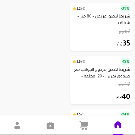
3.2
)
6
(
39%-
شريط لاصق عريض - 80 متر -
شفاف
57
ج.م
35
ج.م
3.9
)
9
(
15%-
شريط لاصق مزدوج الجوانب مع
صندوق تخزين - 120 قطعة -
شفاف
47
ج.م
40
ج.م
5.0
)
1
(
24%-
ام اند جي موزع شريط لاصق دبل