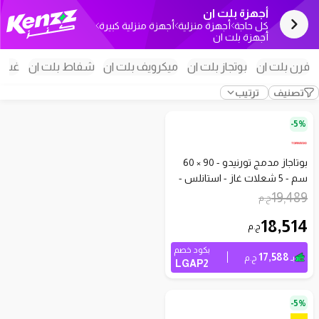
أجهزة بلت ان
كل حاجة
أجهزة منزلية
أجهزة منزلية كبيرة
أجهزة بلت ان
فرن بلت ان
بوتجاز بلت ان
ميكرويف بلت ان
شفاط بلت ان
غسال
تصنيف
ترتيب
5%-
بوتاجاز مدمج تورنيدو - 90 × 60
سم - 5 شعلات غاز - استانلس -
GHV-M90CSU-BK ضمان 2 سنة
19,489
ج.م
18,514
ج.م
بكود خصم
17,588
بـ
ج.م
LGAP2
5%-