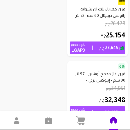
فرن كهرباء بلت ان بشواية
زانوسي ديجيتال 60 سم- 72 لتر-
ستانلس ستيل - ZOB35602XK
26,478
ج.م
25,154
ج.م
بكود خصم
23,645
بـ
ج.م
LGAP3
5%-
فرن غاز مدمج أوشين - 97 لتر -
90 سم - إينوكس تركي -
OGVOF94IRSV
34,051
ج.م
32,348
ج.م
بكود خصم
30,407
بـ
ج.م
LGAP3