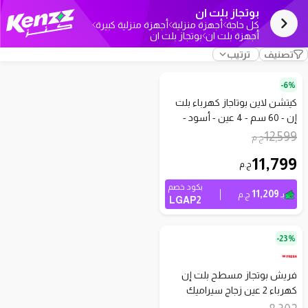
بوتجاز بلت ان
كل حاجة
أجهزة منزلية
أجهزة منزلية كبيرة
أجهزة بلت ان
بوتجاز بلت ان
تصنيف
ترتيب
6%-
كيتشن لاين بوتاجاز كهرباء بلت
إن - 60 سم - 4 عين - أسود -
EN4010
12,599
ج.م
11,799
ج.م
بكود خصم
11,209
بـ
ج.م
LGAP2
23%-
فريش بوتجاز مسطح بلت إن
كهرباء 2 عين زجاج سيراميك
حراري أسود - VTC 2 Zone