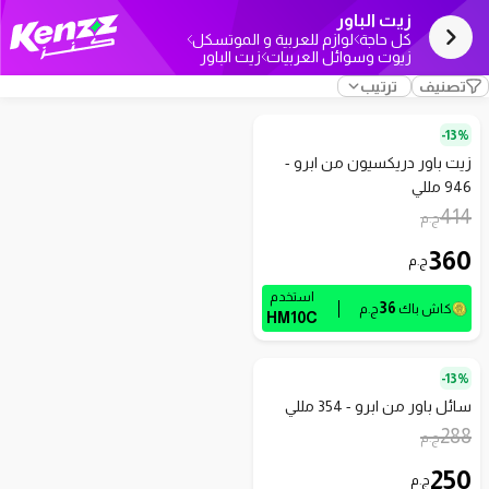
زيت الباور
كل حاجة
لوازم للعربية و الموتسكل
زيوت وسوائل العربيات
زيت الباور
تصنيف
ترتيب
13%-
زيت باور دريكسيون من ابرو -
946 مللي
414
ج.م
360
ج.م
استخدم
36
كاش باك
ج.م
HM10C
13%-
سائل باور من ابرو - 354 مللي
288
ج.م
250
ج.م