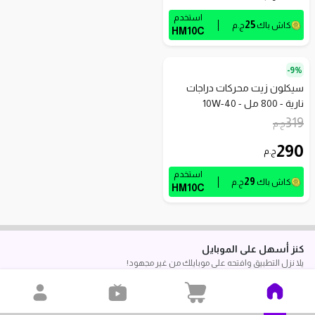
استخدم
25
كاش باك
ج.م
HM10C
9%-
سيكلون زيت محركات دراجات
نارية - 800 مل - 10W-40
319
ج.م
290
ج.م
استخدم
29
كاش باك
ج.م
HM10C
كنز أسهل على الموبايل
يلا نزل التطبيق وافتحه على موبايلك من غير مجهود!