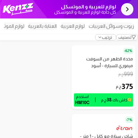
لوازم للعربية و الموتسكل
كل حاجة
لوازم للعربية و الموتسكل
زيوت وسوائل العربيات
لوازم العربية
العناية بالعربية
لوازم الموت
تصنيف
ترتيب
62%-
مخدة الظهر من السوفت
ميموري للسيارة - أسود
999
ج.م
375
ج.م
استخدم
38
كاش باك
ج.م
HM10C
7%-
شاحن سيارة مع كابل - 1 متر -