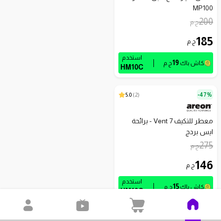
MP100
200
ج.م
185
ج.م
استخدم
19
كاش باك
ج.م
HM10C
5.0
)
2
(
47%-
معطر للتكيف Vent 7 - برائحة
ايس بردج
275
ج.م
146
ج.م
استخدم
15
كاش باك
ج.م
HM10C
16%-