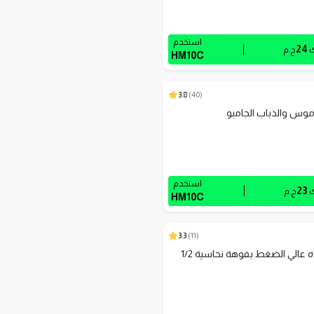
استخدم
24
ك
ج.م
HM10C
3.8
)
40
(
وس والذباب الجامبو
استخدم
23
ك
ج.م
HM10C
3.3
)
11
(
رشاش مياه عالي الضغط بفوهة نحاسية 1/2