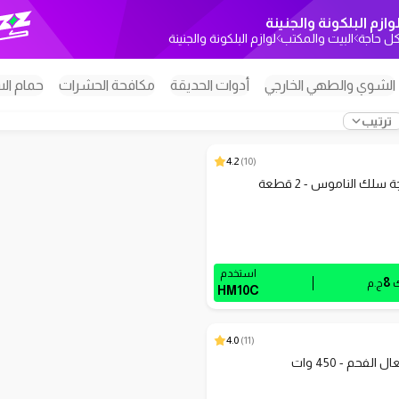
وازم البلكونة والجنينة
ل حاجة
البيت والمكتب
لوازم البلكونة والجنينة
الشوي والطهي الخارجي
أدوات الحديقة
مكافحة الحشرات
حمام الس
ترتيب
4.2
)
10
(
سلك الناموس - 2 قطعة
استخدم
8
ك
ج.م
HM10C
4.0
)
11
(
لفحم - 450 وات