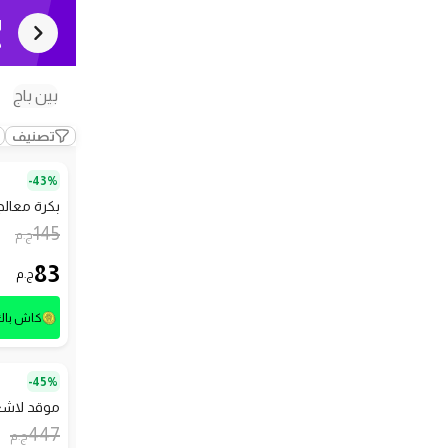
ل
ك
بين باج
تصنيف
43%-
بكرة معالجة 
145
ج.م
83
ج.م
كاش با
45%-
موقد لاشعال ا
447
ج.م