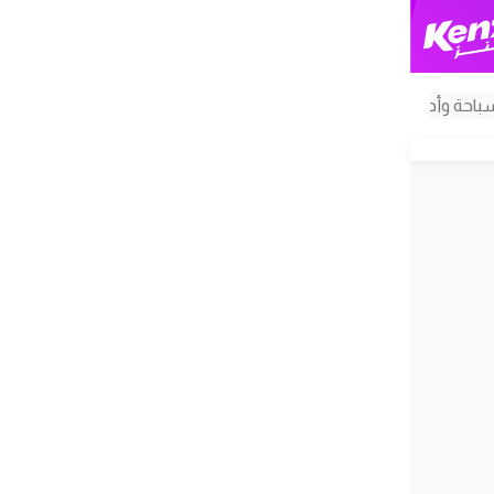
باحة وأدواته