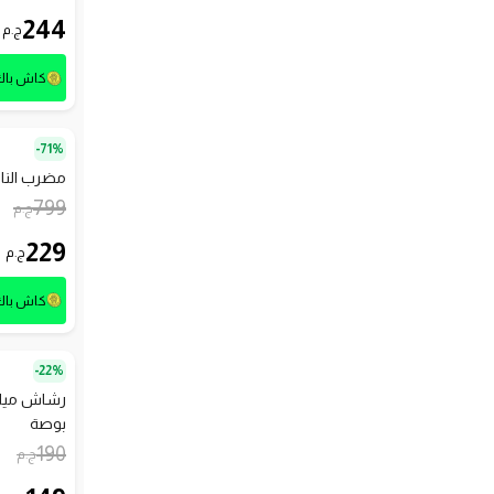
244
ج.م
كاش با
71%-
مضرب النام
799
ج.م
229
ج.م
كاش با
22%-
بوصة
190
ج.م