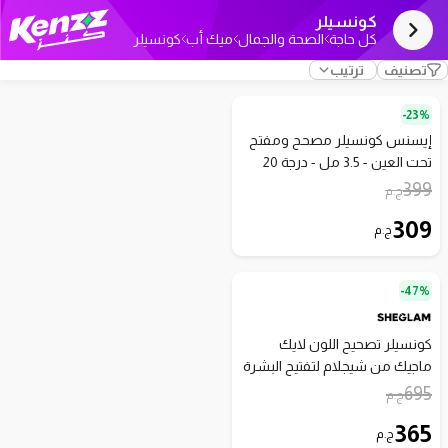
كونسيلر
كل حاجة
الصحة والجمال
ميك أب
كونسيلر
تصنيف
ترتيب
23%-
إيسنس كونسيلر مصحح ومفتح
تحت العين - 3.5 مل - درجة 20
ميديام
399
ج.م
309
ج.م
47%-
كونسيلر تصحيح اللون لايك
ماجيك من شيجلام لتفتيح البشرة
بتغطية كاملة - خوخي
695
ج.م
365
ج.م