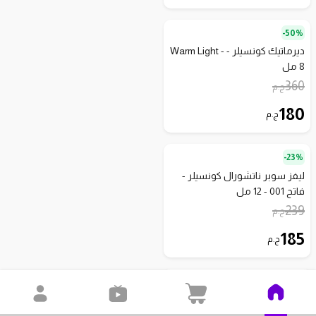
50%-
ديرماتيك كونسيلر - Warm Light -
8 مل
360
ج.م
180
ج.م
23%-
ليفز سوبر ناتشورال كونسيلر -
فاتح 001 - 12 مل
239
ج.م
185
ج.م
50%-
ديرماتيك كونسيلر لجميع أنواع
البشرة - Neutral Medium - 8 مل