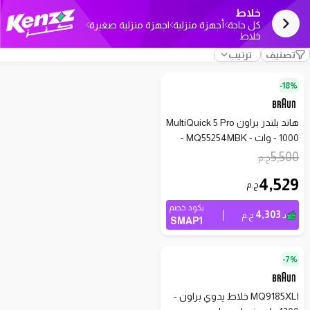
خلاط
كل حاجة
أجهزة منزلية
اجهزة منزلية صغيرة
خلاط
تصنيف
ترتيب
18%-
هاند بلندر براون MultiQuick 5 Pro
- 1000 وات - MQ55254MBK -
ضمان سنتين
5,500
ج.م
4,529
ج.م
بكود خصم
4,303
بـ
ج.م
SMAP1
7%-
MQ9185XLI خلاط يدوي براون -