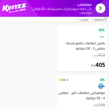
حفاضات
كل حاجة
سوبرماركت
مستلزمات الأطفال
حفاضات
تصنيف
ترتيب
10%-
بامبرز حفاضات جامبو وسط -
مقاس 3 - 58 حفاضة
450
ج.م
405
ج.م
5.0
)
4
(
8%-
مولفيكس حفاضات كبير - مقاس
4 - 58 حفاضة
436
ج.م