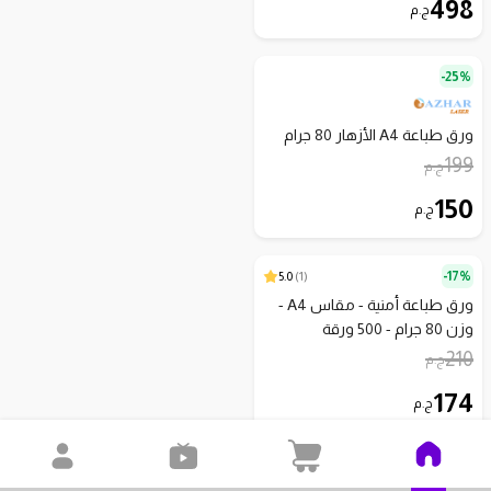
498
ج.م
25%-
ورق طباعة A4 الأزهار 80 جرام
199
ج.م
150
ج.م
5.0
)
1
(
17%-
ورق طباعة أمنية - مقاس A4 -
وزن 80 جرام - 500 ورقة
210
ج.م
174
ج.م
23%-