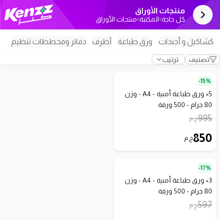
منتجات الأوراق
كل حاجة
المكتبة
منتجات الأوراق
كشاكيل و أجندات
ورق طباعة
أظرف
دفاتر ومخططات تنظيم
تصنيف
ترتيب
5
15%-
قطع
5× ورق طباعة أمنية - A4 - وزن
80 جرام - 500 ورقة
995
ج.م
850
ج.م
3
17%-
قطع
3× ورق طباعة أمنية - A4 - وزن
80 جرام - 500 ورقة
597
ج.م