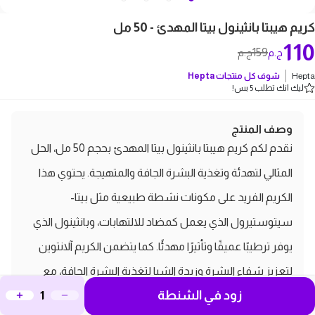
كريم هيبتا بانثينول بيتا المهدئ - 50 مل
110
159
ج.م
ج.م
Hepta
شوف كل منتجات
Hepta
ليك انك تطلب 5 بس!
وصف المنتج
نقدم لكم كريم هيبتا بانثينول بيتا المهدئ بحجم 50 مل، الحل
المثالي لتهدئة وتغذية البشرة الجافة والمتهيجة. يحتوي هذا
الكريم الفريد على مكونات نشطة طبيعية مثل بيتا-
سيتوستيرول الذي يعمل كمضاد للالتهابات، وبانثينول الذي
يوفر ترطيبًا عميقًا وتأثيرًا مهدئًا. كما يتضمن الكريم آلانتوين
لتعزيز شفاء البشرة وزبدة الشيا لتغذية البشرة الجافة، مع
زود في الشنطة
وجود منثول للحصول على إحساس بالبرودة. مثالي لمعالجة