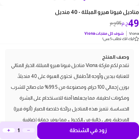
مناديل فيونا هيرو المبللة - 40 منديل
49
95
ج.م
ج.م
Viona
شوف كل منتجات
Viona
ليك انك تطلب 5 بس!
وصف المنتج
تقدم لكم ماركة Viona مناديل فيونا هيرو المبللة، الخيار المثالي
للعناية بيدين وأوجه الأطفال. تحتوي العبوة على 40 منديلًا،
بوزن إجمالي 100 جرام، ومصنوعة من 99.5% ماء صالح للشرب
ومكونات لطيفة، مما يجعلها آمنة للاستخدام على البشرة
الحساسة. تتميز هذه المناديل برائحة خلاصة الصبار (ألوة فيرا)
المرطبة، وهي خالية من الكحول، مما يوفر حماية إضافية
زود في الشنطة
لبشرة الأطفال. صممت العبوة بغطاء قابل للفتح للحفاظ