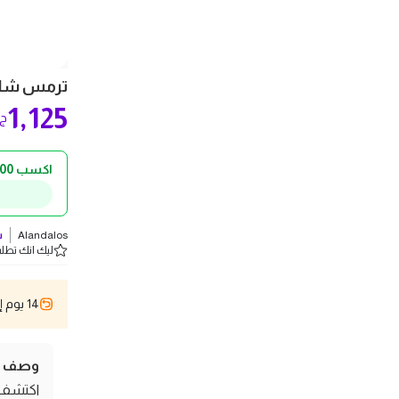
ترمس شاي من 
1,125
ج.
اكسب 100 ج.م كاش باك!
Alandalos
ش
ليك انك تطلب 5 
14 يوم إسترجاع
وصف ال