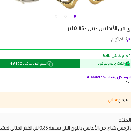
الأندلس - بني - 0.85 لتر
1,500
م
ج.م
HM10C
اشتري ببروموكود
انسخ البروموكود
وف كل منتجات
Alandalos
بس!
مجاني
منتج
اكتشف ترمس شاي من الأندلس باللون البني بسعة 0.85 لتر، الخيار المثال