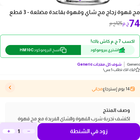
مج قهوة زجاج مج شاي وقهوة بقاعدة مضلعة - 3 قطع
74
125
ج.م
ج.م
اكسب 7 ج.م كاش باك!
HM10C
اشتري ببروموكود
انسخ البروموكود
Generic
شوف كل منتجات
Generic
ليك انك تطلب 5 بس!
14 يوم إسترجاع
مجاني
وصف المنتج
اكتشف تجربة شرب القهوة والشاي الفريدة مع مج قهوة
زجاج مج شاي وقهوة بقاعدة مضلعة - 3 قطع. تم تصميم
زود في الشنطة