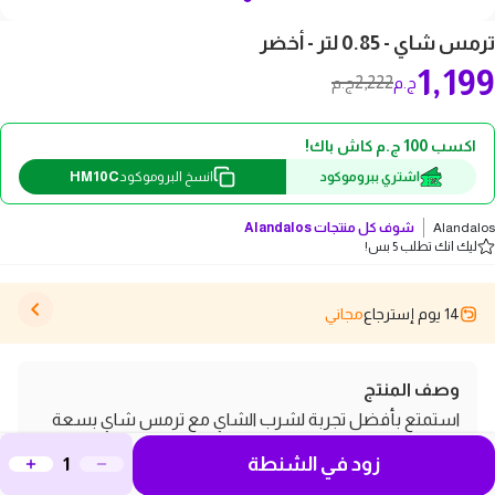
ترمس شاي - 0.85 لتر - أخضر
1,199
2,222
ج.م
ج.م
اكسب 100 ج.م كاش باك!
HM10C
اشتري ببروموكود
انسخ البروموكود
Alandalos
شوف كل منتجات
Alandalos
ليك انك تطلب 5 بس!
14 يوم إسترجاع
مجاني
وصف المنتج
استمتع بأفضل تجربة لشرب الشاي مع ترمس شاي بسعة
0.85 لتر باللون الأخضر الجذاب، والذي يجمع بين التصميم الأنيق
زود في الشنطة