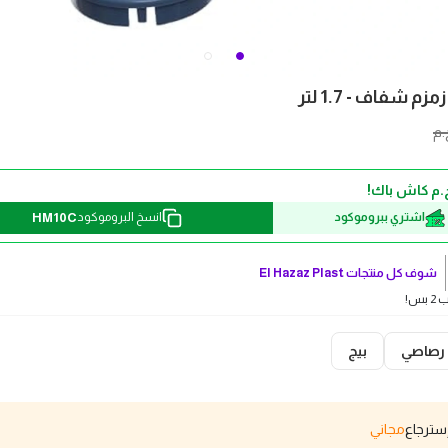
م شفاف - 1.7 لتر
.م
HM10C
اشتري ببروموكود
انسخ البروموكود
شوف كل منتجات
El Hazaz Plast
بس!
رصاصي
بيج
مجاني