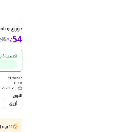
دورق مياه زمز
54
65
ج.م
ج
اكسب 5 ج.م كاش باك!
El Hazaz
Plast
ليك انك تطلب 2 
اللون
أزرق
14 يوم إسترجاع