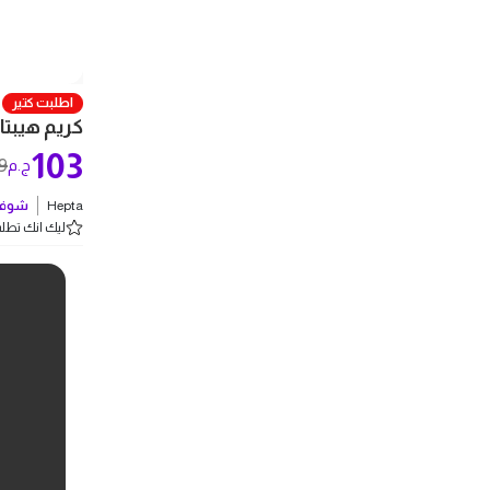
اطلبت كتير
كريم هيبتا كارباميد 20 ل
103
9
ج.م
Hepta
شوف 
ليك انك تطلب 5 