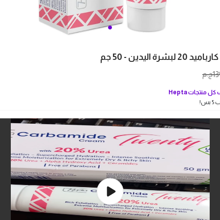
بشرة اليدين - 50 جم
13
ج.م
كل منتجات
Hepta
بس!