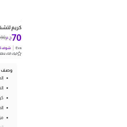
كريم لتشققات
70
90
ج.م
ج
Eva
شوف كل
ليك انك تطلب 5 
وصف ال
الم
ال
كر
الحج
مزي