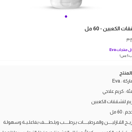
 الكعبين - 60 مل
.م
 منتجات
Eva
بس!
منتج
اركة : Eva
فئة : كريم علاجي
يم لتشققات الكعبين
م : 60 مل
ــج الڤـازليـــــن والمـرطبـــــات يـرطـــــب ويلـطـــــف بفاعلـيــة وسهولـة