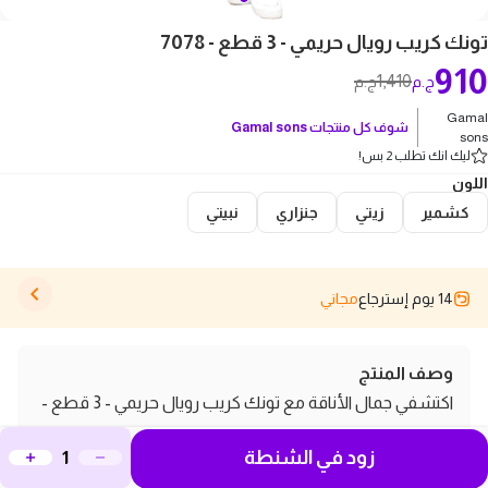
تونك كريب رويال حريمي - 3 قطع - 7078
910
1,410
ج.م
ج.م
Gamal
شوف كل منتجات
Gamal sons
sons
ليك انك تطلب 2 بس!
اللون
كشمير
زيتي
جنزاري
نبيتي
14 يوم إسترجاع
مجاني
وصف المنتج
اكتشفي جمال الأناقة مع تونك كريب رويال حريمي - 3 قطع -
7078، اللي هتخليكي تتألقي في كل مناسبة! التونك مصنوع من
زود في الشنطة
كريب عالي الجودة، اللي بيتميز بخامته الناعمة والمريحة،