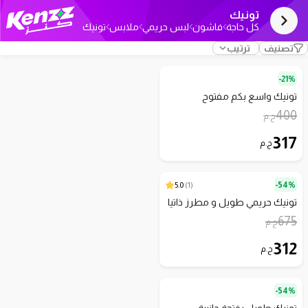
تونيك
كل حاجة
فاشون
لبس حريمي
ملابس
تونيك
تصنيف
ترتيب
21%-
تونيك واسع بكم مفتوح
400
ج.م
317
ج.م
5.0
)
1
(
54%-
تونيك حريمي طويل و مطرز ذاتيا
675
ج.م
312
ج.م
54%-