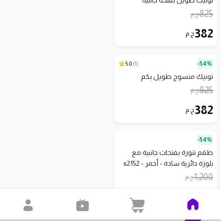
تونيك طويل بفتحة جانبية
825
ج.م
382
ج.م
5.0
)
1
(
54%-
تونيك منسوج طويل بكم
825
ج.م
382
ج.م
54%-
طقم تنورة بفتحات جانبية مع
بلوزة دائرية سادة - أحمر - s2152
1,200
ج.م
554
ج.م