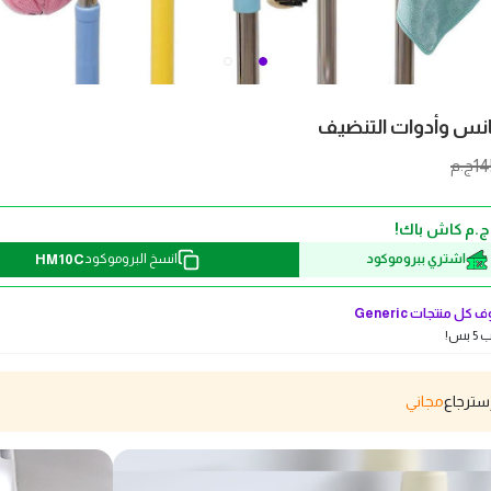
انس وأدوات التنضيف
14
ج.م
HM10C
اشتري ببروموكود
انسخ البروموكود
 كل منتجات
Generic
بس!
مجاني