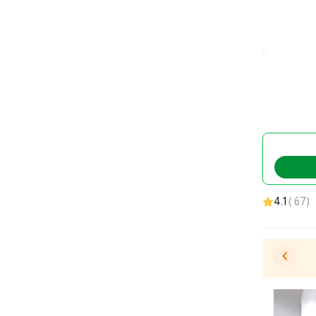
4.1
)
67
(