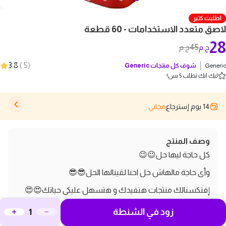
اطلبت كتير
لاصق متعدد الاستخدامات - 60 قطعة
28
45
ج.م
ج.م
3.8
)
5
(
Generic
شوف كل منتجات
Generic
ليك انك تطلب 5 بس!
14 يوم إسترجاع
مجاني
وصف المنتج
كل حاجة ليها حل😉😉
وأى حاجة مالهاش حل احنا لقينالها الحل😎😎
إفتكسنالك منتجات هتفيدك و هتسهل عليكى حياتك😍😍
شريط لاصق مزدوج الجوانب
زود في الشنطة
قابل للغسل