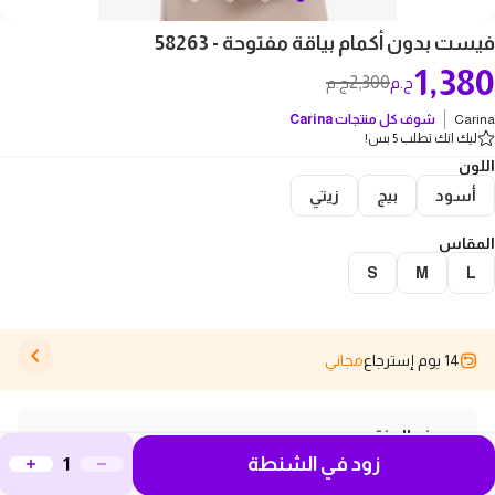
فيست بدون أكمام بياقة مفتوحة - 58263
1,380
2,300
ج.م
ج.م
Carina
شوف كل منتجات
Carina
ليك انك تطلب 5 بس!
اللون
أسود
بيج
زيتي
المقاس
S
M
L
14 يوم إسترجاع
مجاني
وصف المنتج
زود في الشنطة
اكتشفوا فيست بدون أكمام بياقة مفتوحة - 58263، اللي