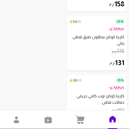
158
ج.م
5.0
)
1
(
25%-
كارينا كوكيز بنطلون ضيق قطن
بناتي
175
ج.م
131
ج.م
3.0
)
2
(
13%-
كارينا كوكيز توب كامي حريمي
حمالات قطن
160
ج.م
139
ج.م