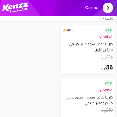
Carina
ترتيب
5.0
)
1
(
25%-
كارينا كوكيز سوفت برا حريمي
مايكروفايبر
115
ج.م
86
ج.م
25%-
كارينا كوكيز بنطلون ضيق كابري
مايكروفايبر حريمي
210
ج.م