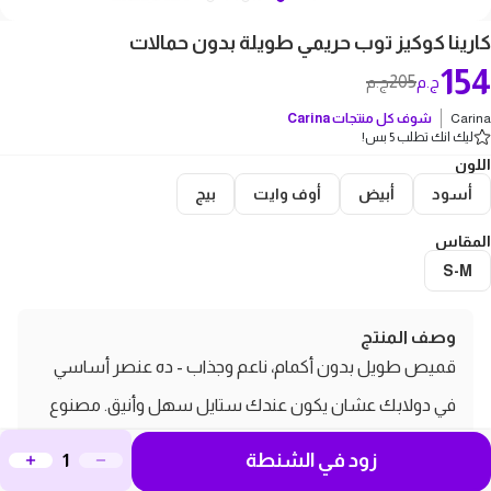
كارينا كوكيز توب حريمي طويلة بدون حمالات
154
205
ج.م
ج.م
Carina
شوف كل منتجات
Carina
ليك انك تطلب 5 بس!
اللون
أسود
أبيض
أوف وايت
بيج
المقاس
S-M
وصف المنتج
قميص طويل بدون أكمام، ناعم وجذاب - ده عنصر أساسي
في دولابك عشان يكون عندك ستايل سهل وأنيق. مصنوع
من ميكروفايبر ناعم بقصة ضيقة، بيحدد جسمك في الأماكن
زود في الشنطة
الصح ولونه السادة يخليه كلاسيكي. تصميمه سهل الارتداء،