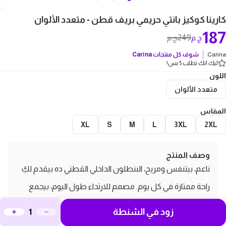
كارينا كوكيز بانتي حريمي بريف قطن - متعدد الألوان
187
249
ج.م
ج.م
Carina
شوف كل منتجات
Carina
ليك انك تطلب 5 بس!
اللون
متعدد الألوان
المقاس
XL
S
M
L
3XL
2XL
وصف المنتج
ناعم، بيتنفس ومريح، البنطلون الداخلي القطني ده بيقدم لكِ
راحة ممتازة في كل يوم. مصمم للارتداء طول اليوم، بيجمع
بين البساطة والعملية مع تصميم كلاسيكي.
زود في الشنطة
مميزات و مواصفات كارينا كوكيز بانتي