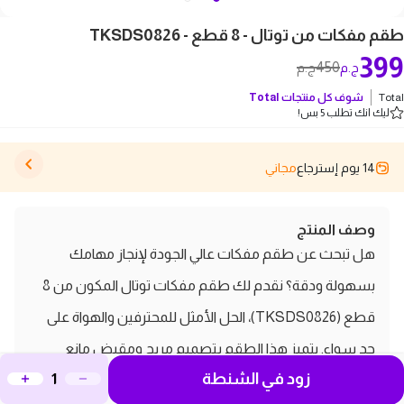
طقم مفكات من توتال - 8 قطع - TKSDS0826
399
450
ج.م
ج.م
Total
شوف كل منتجات
Total
ليك انك تطلب 5 بس!
14 يوم إسترجاع
مجاني
وصف المنتج
هل تبحث عن طقم مفكات عالي الجودة لإنجاز مهامك
بسهولة ودقة؟ نقدم لك طقم مفكات توتال المكون من 8
قطع (TKSDS0826)، الحل الأمثل للمحترفين والهواة على
حد سواء. يتميز هذا الطقم بتصميم مريح ومقبض مانع
زود في الشنطة
للانزلاق لتوفير أقصى قدر من التحكم والراحة أثناء الاستخدام.