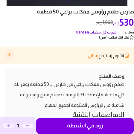
هاردن طقم رؤوس مفكات براغي 50 قطعة
530
1,000
ج.م
ج.م
Harden
شوف كل منتجات
Harden
ليك انك تطلب 1 بس!
14 يوم إسترجاع
مجاني
وصف المنتج
طقم رؤوس مفكات براغي من هاردن بـ 50 قطعة يوفر لك
كل ما تحتاجه لإصلاحاتك اليومية. تصميم متين ومجموعة
شاملة من الرؤوس المتنوعة لجميع المهام.
المواصفات التقنية
الماركة:
Harden
زود في الشنطة